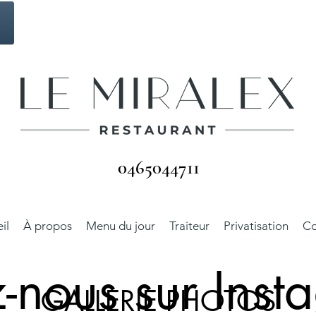
0465044711
il
À propos
Menu du jour
Traiteur
Privatisation
Co
-nous sur Inst
GALLERIE PHOTOS