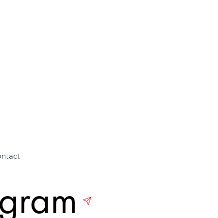
ntact
agram